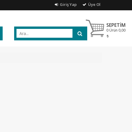
Giriş Yap
Üye Ol
SEPETIM
0 Ürün
0,00