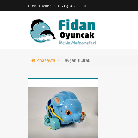
Bize Ulaşın:
+90 (537) 762 35 50
Anasayfa
Tavşan Bultak