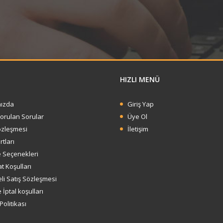
HIZLI MENÜ
ızda
Giriş Yap
Sorulan Sorular
Üye Ol
özleşmesi
İletişim
rtları
Seçenekleri
t Koşulları
li Satış Sözleşmesi
 İptal koşulları
 Politikası