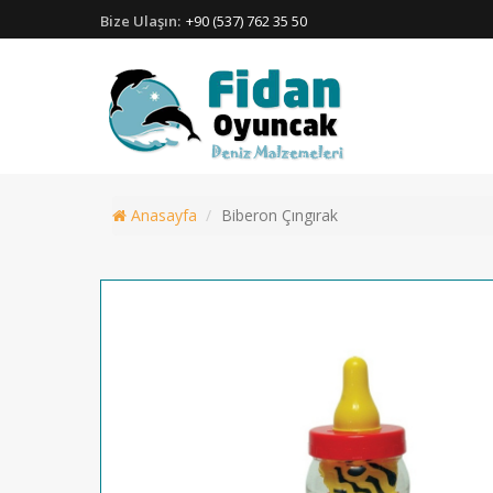
Bize Ulaşın:
+90 (537) 762 35 50
Anasayfa
Biberon Çıngırak