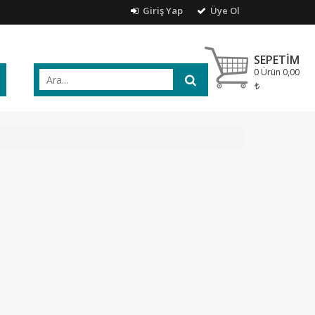
Giriş Yap
Üye Ol
SEPETIM
0 Ürün
0,00