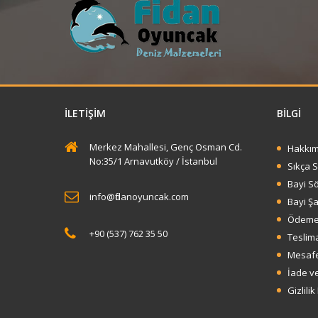
İLETIŞIM
BİLGİ
Merkez Mahallesi, Genç Osman Cd.
Hakkım
No:35/1 Arnavutköy / İstanbul
Sıkça 
Bayi S
info@fidanoyuncak.com
Bayi Şa
Ödeme 
+90 (537) 762 35 50
Teslima
Mesafe
İade ve
Gizlilik