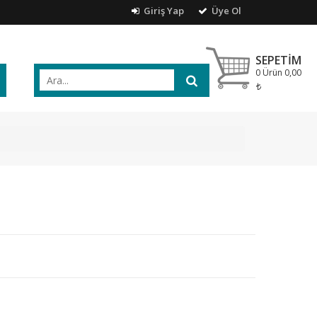
Giriş Yap
Üye Ol
SEPETIM
0 Ürün
0,00