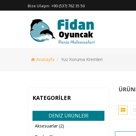
Bize Ulaşın:
+90 (537) 762 35 50
Anasayfa
Yüz Koruma Kremleri
ÜRÜNL
KATEGORILER
DENİZ ÜRÜNLERİ
Aksesuarlar (2)