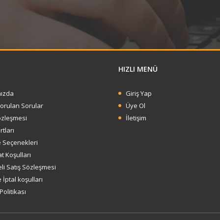
HIZLI MENÜ
ızda
Giriş Yap
Sorulan Sorular
Üye Ol
özleşmesi
İletişim
rtları
Seçenekleri
t Koşulları
li Satış Sözleşmesi
 İptal koşulları
 Politikası