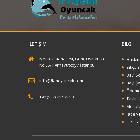
İLETIŞIM
BİLGİ
Merkez Mahallesi, Genç Osman Cd.
Hakkım
No:35/1 Arnavutköy / İstanbul
Sıkça 
Bayi S
info@fidanoyuncak.com
Bayi Şa
Ödeme 
+90 (537) 762 35 50
Teslima
Mesafe
İade ve
Gizlilik