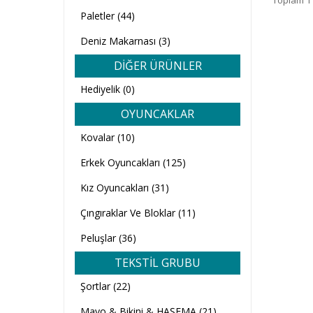
Toplam 1 
Paletler (44)
Deniz Makarnası (3)
DİĞER ÜRÜNLER
Hediyelik (0)
OYUNCAKLAR
Kovalar (10)
Erkek Oyuncakları (125)
Kız Oyuncakları (31)
Çıngıraklar Ve Bloklar (11)
Peluşlar (36)
TEKSTİL GRUBU
Şortlar (22)
Mayo & Bikini & HAŞEMA (21)