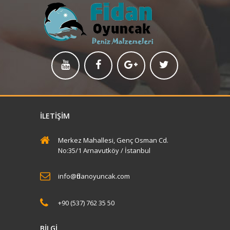
ERKEK ŞAPKALARI telegli
kod- 095 koli içi adet -12
İLETIŞIM
Merkez Mahallesi, Genç Osman Cd.
No:35/1 Arnavutköy / İstanbul
İncele
info@fidanoyuncak.com
+90 (537) 762 35 50
BİLGİ