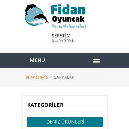
SEPETIM
0 Ürün
0,00
Anasayfa
ŞAPKALAR
KATEGORILER
DENİZ ÜRÜNLERİ