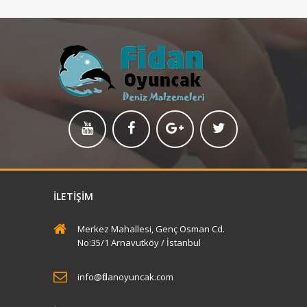
Sun Brown After Sun 200ml
BARKOD:(8697869090116)KOD=116 koli
İLETIŞIM
içi adet: 12
Merkez Mahallesi, Genç Osman Cd.
No:35/1 Arnavutköy / İstanbul
İncele
info@fidanoyuncak.com