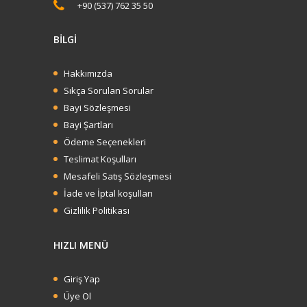
+90 (537) 762 35 50
BİLGİ
Hakkımızda
Sıkça Sorulan Sorular
Bayi Sözleşmesi
Bayi Şartları
Ödeme Seçenekleri
Teslimat Koşulları
Mesafeli Satış Sözleşmesi
İade ve İptal koşulları
Gizlilik Politikası
HIZLI MENÜ
Sun Brown Aloe Vera Jel 200ml
Giriş Yap
BARKOD: (8697869090338)KOD=338 koli
Üye Ol
içi adet: 12